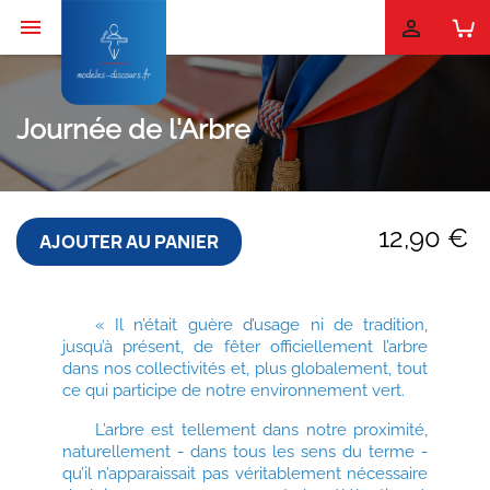


Journée de l'Arbre
12,90 €
AJOUTER AU PANIER
« Il n’était guère d’usage ni de tradition,
jusqu’à présent, de fêter officiellement l’arbre
dans nos collectivités et, plus globalement, tout
ce qui participe de notre environnement vert.
L’arbre est tellement dans notre proximité,
naturellement - dans tous les sens du terme -
qu’il n’apparaissait pas véritablement nécessaire