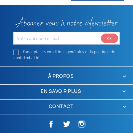
Abonnez vous à notre Newsletter
J'accepte les conditions générales et la politique de
confidentialité
À PROPOS

EN SAVOIR PLUS

CONTACT
keyboard_arrow_down
Facebook
Twitter
Instagram