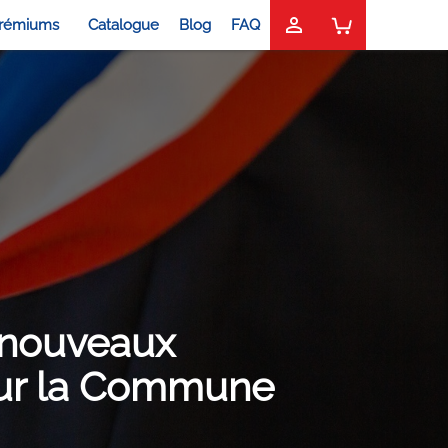

rémiums
Catalogue
Blog
FAQ
 nouveaux
sur la Commune