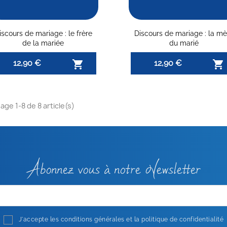
iscours de mariage : le frère
Discours de mariage : la mè
de la mariée
du marié
12,90 €
12,90 €


age 1-8 de 8 article(s)
Abonnez vous à notre Newsletter
J'accepte les conditions générales et la politique de confidentialité