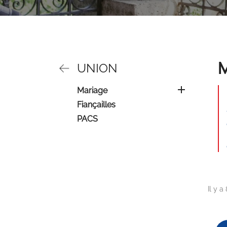
UNION

Mariage
Fiançailles
PACS
Il y a