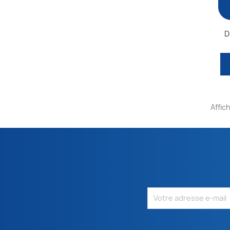
D
Affich