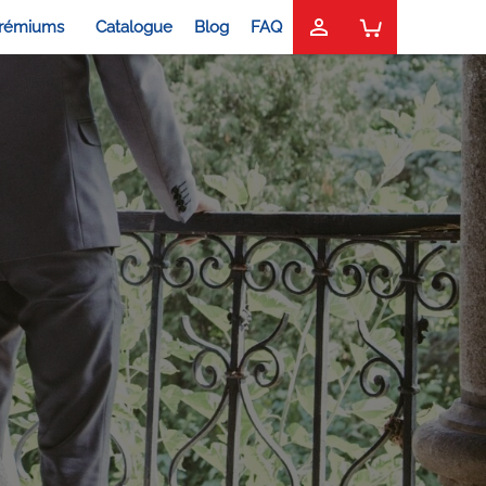

rémiums
Catalogue
Blog
FAQ