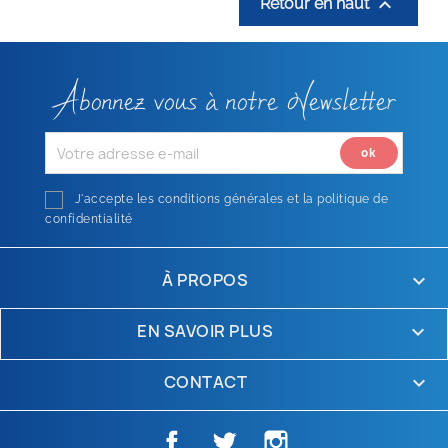

Retour en haut
Abonnez vous à notre Newsletter
J'accepte les conditions générales et la politique de
confidentialité
À PROPOS

EN SAVOIR PLUS

CONTACT
keyboard_arrow_down
Facebook
Twitter
Instagram