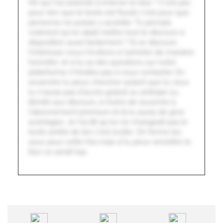
Hé qui t'as autorisé à enlever le blur ? C'est pas
pour rien que le texte est flouté c'est pour que
personne ne puisse y accéder. Tu pensais
vraiment qu'on allait mettre tout le discours à
disposition aussi facilement ? Si ce discours
t'intéresse nous t'invitons à l'acheter de manière
honnête, et si tu as des questions sur notre
plateforme n'hésites pas à nous contacter. En
revanche tu peux chercher autant que tu veux
tu n'auras pas d'accès gratuit ou anticipé ou
illimité aux discours, à moins de souscrire à
l'abonnement premium et là tu auras de gros
avantages. Je t'ai dit qu'on ne changeait pas le
texte arrête de lire c'est inutile. On ferme les
yeux pour cette fois mais si tu peux remettre le
blur ce serait top.