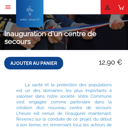


Inauguration d'un centre de
secours
12,90 €
AJOUTER AU PANIER
La santé et la protection des populations
est un des domaines les plus importants à
valoriser dans notre société. Votre Commune
s’est engagée comme partenaire dans la
création d’un nouveau centre de secours.
L’heure est venue de l’inaugurer maintenant.
Revenez sur la conduite de ce projet, du début
à son terme, en remerciant tous les acteurs de