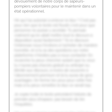
dévouement de notre corps de sapeurs-
pompiers volontaires pour le maintenir dans un
état opérationnel.
Hé qui t'as autorisé à enlever le blur ? C'est pas
pour rien que le texte est flouté c'est pour que
personne ne puisse y accéder. Tu pensais
vraiment qu'on allait mettre tout le discours à
disposition aussi facilement ? Si ce discours
t'intéresse nous t'invitons à l'acheter de manière
honnête, et si tu as des questions sur notre
plateforme n'hésites pas à nous contacter. En
revanche tu peux chercher autant que tu veux
tu n'auras pas d'accès gratuit ou anticipé ou
illimité aux discours, à moins de souscrire à
l'abonnement premium et là tu auras de gros
avantages. On ferme les yeux pour cette fois
mais si tu peux remettre le blur ce serait top.
Je copie/colle le texte précédent histoire de
prendre plus d'espace, pas besoin de lire
t'inquiètes.