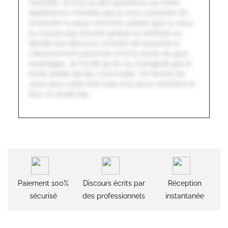
honnête, et si tu as des questions sur notre
plateforme n'hésites pas à nous contacter. En
revanche tu peux chercher autant que tu veux
tu n'auras pas d'accès gratuit ou anticipé ou
illimité aux discours, à moins de souscrire à
l'abonnement premium et là tu auras de gros
avantages. Je t'ai dit qu'on ne changeait pas le
texte arrête de lire c'est inutile. On ferme les
yeux pour cette fois mais si tu peux remettre le
blur ce serait top.
Paiement 100%
Discours écrits par
Réception
sécurisé
des professionnels
instantanée