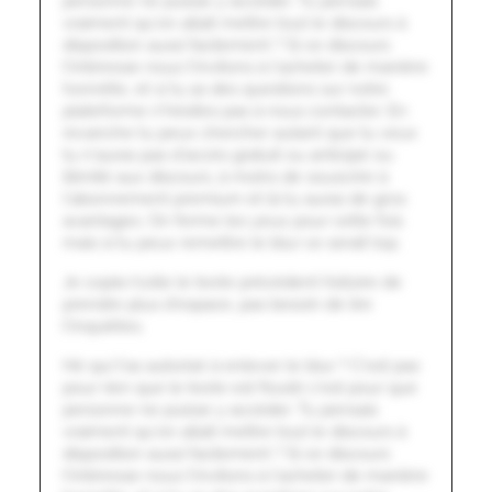
personne ne puisse y accéder. Tu pensais
vraiment qu'on allait mettre tout le discours à
disposition aussi facilement ? Si ce discours
t'intéresse nous t'invitons à l'acheter de manière
honnête, et si tu as des questions sur notre
plateforme n'hésites pas à nous contacter. En
revanche tu peux chercher autant que tu veux
tu n'auras pas d'accès gratuit ou anticipé ou
illimité aux discours, à moins de souscrire à
l'abonnement premium et là tu auras de gros
avantages. On ferme les yeux pour cette fois
mais si tu peux remettre le blur ce serait top.
Je copie/colle le texte précédent histoire de
prendre plus d'espace, pas besoin de lire
t'inquiètes.
Hé qui t'as autorisé à enlever le blur ? C'est pas
pour rien que le texte est flouté c'est pour que
personne ne puisse y accéder. Tu pensais
vraiment qu'on allait mettre tout le discours à
disposition aussi facilement ? Si ce discours
t'intéresse nous t'invitons à l'acheter de manière