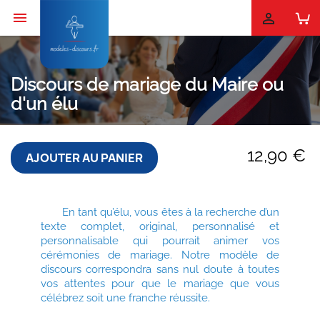


Discours de mariage du Maire ou
d'un élu
12,90 €
AJOUTER AU PANIER
En tant qu’élu, vous êtes à la recherche d’un
texte complet, original, personnalisé et
personnalisable qui pourrait animer vos
cérémonies de mariage. Notre modèle de
discours correspondra sans nul doute à toutes
vos attentes pour que le mariage que vous
célébrez soit une franche réussite.