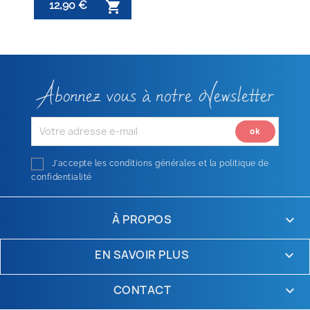
12,90 €

Abonnez vous à notre Newsletter
J'accepte les conditions générales et la politique de
confidentialité
À PROPOS

EN SAVOIR PLUS

CONTACT
keyboard_arrow_down