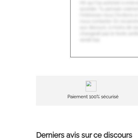
Hé qui t'as autorisé à enlev
accéder. Tu pensais vraiment
t'intéresse nous t'invitons 
nous contacter. En revanche
aux discours, à moins de so
changeait pas le texte arrêt
serait top.
Paiement 100% sécurisé
Derniers avis sur ce discours