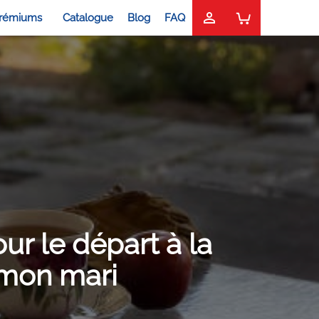

rémiums
Catalogue
Blog
FAQ
ur le départ à la
 mon mari