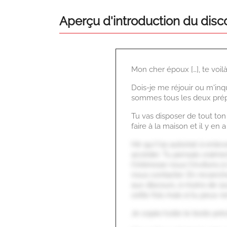
Aperçu d'introduction du disc
Mon cher époux […], te voilà
Dois-je me réjouir ou m'inq
sommes tous les deux prépa
Tu vas disposer de tout ton
faire à la maison et il y en
Hé qui t'as autorisé à enlev
accéder. Tu pensais vraiment
t'intéresse nous t'invitons 
nous contacter. En revanche
aux discours, à moins de s
cette fois mais si tu peux re
Je copie/colle le texte préc