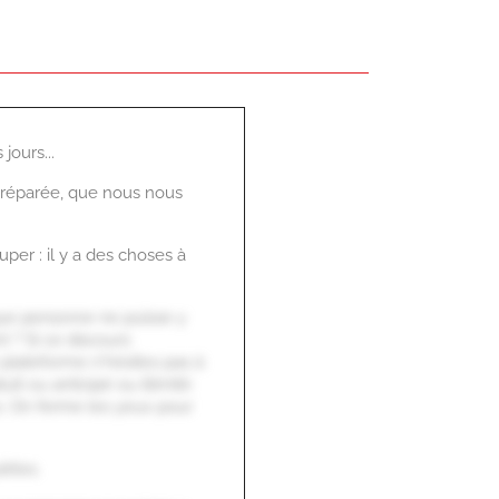
jours...
 préparée, que nous nous
per : il y a des choses à
 que personne ne puisse y
t ? Si ce discours
e plateforme n'hésites pas à
it ou anticipé ou illimité
s. On ferme les yeux pour
iètes.