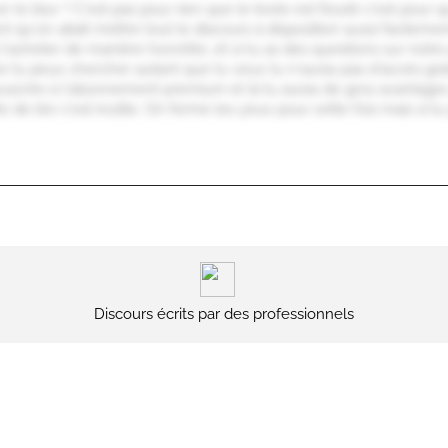
er le blur ? C'est pas pour rien que le texte est flouté c'est pour
 qu'on allait mettre tout le discours à disposition aussi facilemen
à l'acheter de manière honnête, et si tu as des questions sur notr
 tu peux chercher autant que tu veux tu n'auras pas d'accès gratu
uscrire à l'abonnement premium et là tu auras de gros avantages. 
e de lire c'est inutile. On ferme les yeux pour cette fois mais si t
Discours écrits par des professionnels