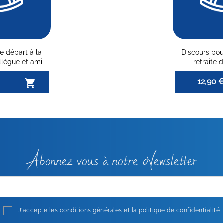
e départ à la
Discours pou
ollègue et ami
retraite
12,90 

Abonnez vous à notre Newsletter
J'accepte les conditions générales et la politique de confidentialité