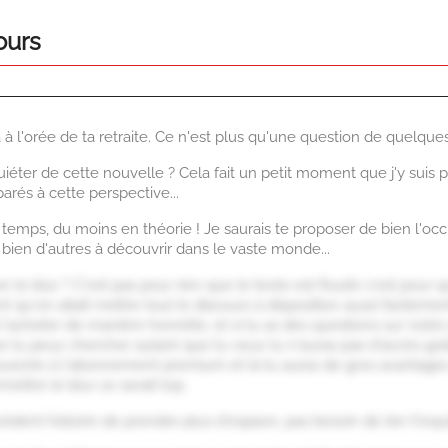
ours
 à l'orée de ta retraite. Ce n'est plus qu'une question de quelques 
uiéter de cette nouvelle ? Cela fait un petit moment que j'y suis
rés à cette perspective...
 temps, du moins en théorie ! Je saurais te proposer de bien l'occu
 a bien d'autres à découvrir dans le vaste monde...
er le blur ? C'est pas pour rien que le texte est flouté c'est pour
 qu'on allait mettre tout le discours à disposition aussi facilemen
à l'acheter de manière honnête, et si tu as des questions sur notr
 tu peux chercher autant que tu veux tu n'auras pas d'accès gratu
ouscrire à l'abonnement premium et là tu auras de gros avantage
mettre le blur ce serait top.
édent histoire de prendre plus d'espace, pas besoin de lire t'inqu