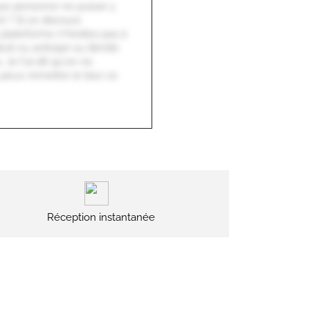
 que personne ne puisse y
t ? Si ce discours
e plateforme n'hésites pas à
it ou anticipé ou illimité
Je t'ai dit qu'on ne
u peux remettre le blur ce
Réception instantanée