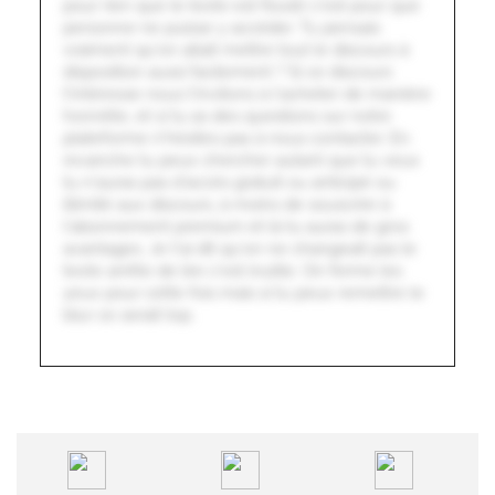
pour rien que le texte est flouté c'est pour que
personne ne puisse y accéder. Tu pensais
vraiment qu'on allait mettre tout le discours à
disposition aussi facilement ? Si ce discours
t'intéresse nous t'invitons à l'acheter de manière
honnête, et si tu as des questions sur notre
plateforme n'hésites pas à nous contacter. En
revanche tu peux chercher autant que tu veux
tu n'auras pas d'accès gratuit ou anticipé ou
illimité aux discours, à moins de souscrire à
l'abonnement premium et là tu auras de gros
avantages. Je t'ai dit qu'on ne changeait pas le
texte arrête de lire c'est inutile. On ferme les
yeux pour cette fois mais si tu peux remettre le
blur ce serait top.