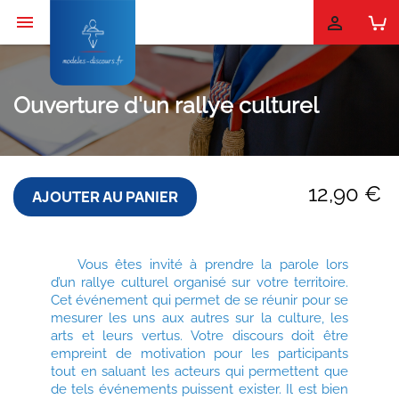


Ouverture d'un rallye culturel
12,90 €
AJOUTER AU PANIER
Vous êtes invité à prendre la parole lors
d’un rallye culturel organisé sur votre territoire.
Cet événement qui permet de se réunir pour se
mesurer les uns aux autres sur la culture, les
arts et leurs vertus. Votre discours doit être
empreint de motivation pour les participants
tout en saluant les acteurs qui permettent que
de tels événements puissent exister. Il est bien