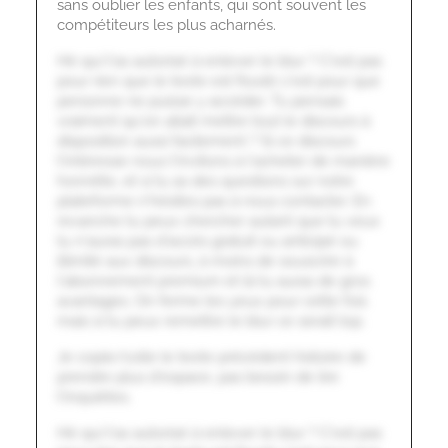
sans oublier les enfants, qui sont souvent les
compétiteurs les plus acharnés.
Hé qui t'as autorisé à enlever le blur ? C'est pas
pour rien que le texte est flouté c'est pour que
personne ne puisse y accéder. Tu pensais
vraiment qu'on allait mettre tout le discours à
disposition aussi facilement ? Si ce discours
t'intéresse nous t'invitons à l'acheter de manière
honnête, et si tu as des questions sur notre
plateforme n'hésites pas à nous contacter. En
revanche tu peux chercher autant que tu veux
tu n'auras pas d'accès gratuit ou anticipé ou
illimité aux discours, à moins de souscrire à
l'abonnement premium et là tu auras de gros
avantages. On ferme les yeux pour cette fois
mais si tu peux remettre le blur ce serait top.
Je copie/colle le texte précédent histoire de
prendre plus d'espace, pas besoin de lire
t'inquiètes.
Hé qui t'as autorisé à enlever le blur ? C'est pas