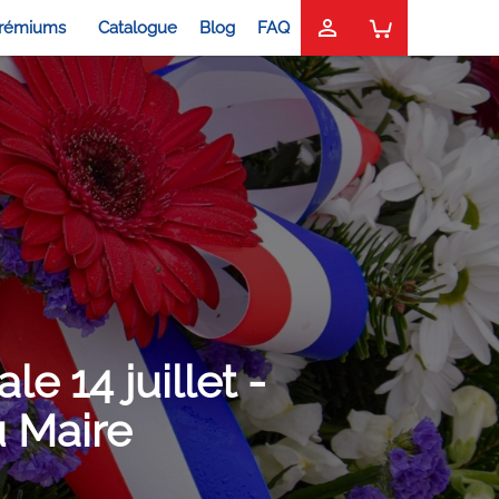

rémiums
Catalogue
Blog
FAQ
le 14 juillet -
u Maire