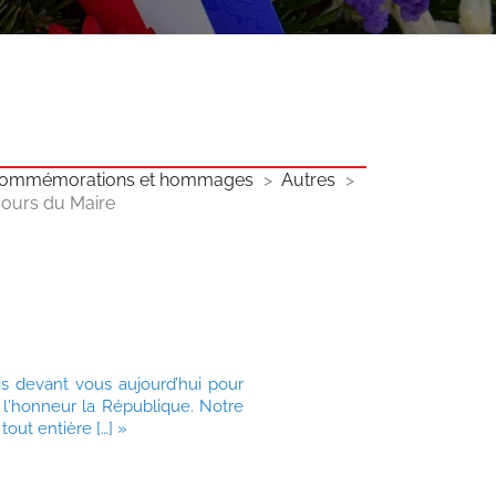
ommémorations et hommages
Autres
scours du Maire
s devant vous aujourd’hui pour
à l'honneur la République. Notre
out entière […] »