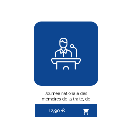
Journée nationale des
mémoires de la traite, de
l'esclavage et de leur abolition
12,90 €
- 10 mai
