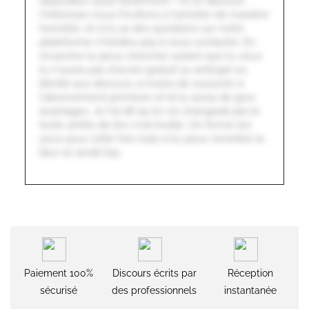
disposition aussi facilement ? Si ce discours
t'intéresse nous t'invitons à l'acheter de manière
honnête, et si tu as des questions sur notre
plateforme n'hésites pas à nous contacter. En
revanche tu peux chercher autant que tu veux
tu n'auras pas d'accès gratuit ou anticipé ou
illimité aux discours, à moins de souscrire à
l'abonnement premium et là tu auras de gros
avantages. Je t'ai dit qu'on ne changeait pas le
texte arrête de lire c'est inutile. On ferme les
yeux pour cette fois mais si tu peux remettre le
blur ce serait top.
Paiement 100%
Discours écrits par
Réception
sécurisé
des professionnels
instantanée