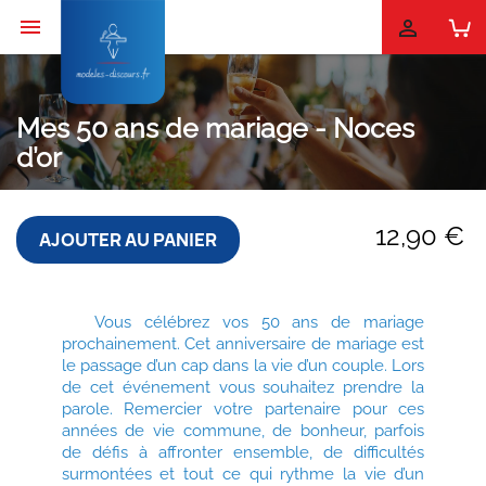


Mes 50 ans de mariage - Noces
d’or
12,90 €
AJOUTER AU PANIER
Vous célébrez vos 50 ans de mariage
prochainement. Cet anniversaire de mariage est
le passage d’un cap dans la vie d’un couple. Lors
de cet événement vous souhaitez prendre la
parole. Remercier votre partenaire pour ces
années de vie commune, de bonheur, parfois
de défis à affronter ensemble, de difficultés
surmontées et tout ce qui rythme la vie d’un