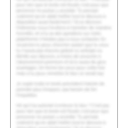
pour rien que le texte est flouté c'est pour que
personne ne puisse y accéder. Tu pensais
vraiment qu'on allait mettre tout le discours à
disposition aussi facilement ? Si ce discours
t'intéresse nous t'invitons à l'acheter de manière
honnête, et si tu as des questions sur notre
plateforme n'hésites pas à nous contacter. En
revanche tu peux chercher autant que tu veux
tu n'auras pas d'accès gratuit ou anticipé ou
illimité aux discours, à moins de souscrire à
l'abonnement premium et là tu auras de gros
avantages. On ferme les yeux pour cette fois
mais si tu peux remettre le blur ce serait top.
Je copie/colle le texte précédent histoire de
prendre plus d'espace, pas besoin de lire
t'inquiètes.
Hé qui t'as autorisé à enlever le blur ? C'est pas
pour rien que le texte est flouté c'est pour que
personne ne puisse y accéder. Tu pensais
vraiment qu'on allait mettre tout le discours à