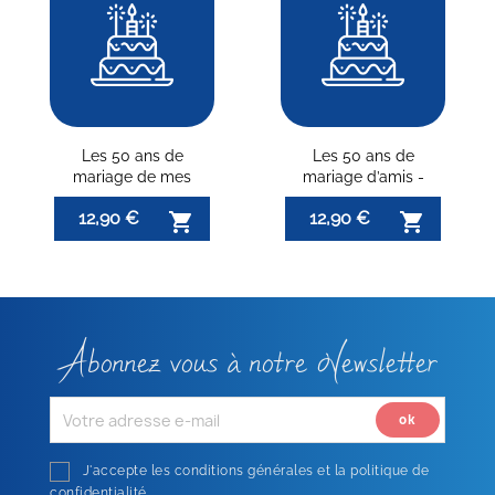
Les 50 ans de
Les 50 ans de
mariage de mes
mariage d’amis -
parents - Noces d’or
Noces d’or
12,90 €
12,90 €


Abonnez vous à notre Newsletter
J'accepte les conditions générales et la politique de
confidentialité