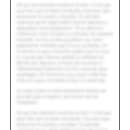
Hé qui t'as autorisé à enlever le blur ? C'est pas
pour rien que le texte est flouté c'est pour que
personne ne puisse y accéder. Tu pensais
vraiment qu'on allait mettre tout le discours à
disposition aussi facilement ? Si ce discours
t'intéresse nous t'invitons à l'acheter de manière
honnête, et si tu as des questions sur notre
plateforme n'hésites pas à nous contacter. En
revanche tu peux chercher autant que tu veux
tu n'auras pas d'accès gratuit ou anticipé ou
illimité aux discours, à moins de souscrire à
l'abonnement premium et là tu auras de gros
avantages. On ferme les yeux pour cette fois
mais si tu peux remettre le blur ce serait top.
Je copie/colle le texte précédent histoire de
prendre plus d'espace, pas besoin de lire
t'inquiètes.
Hé qui t'as autorisé à enlever le blur ? C'est pas
pour rien que le texte est flouté c'est pour que
personne ne puisse y accéder. Tu pensais