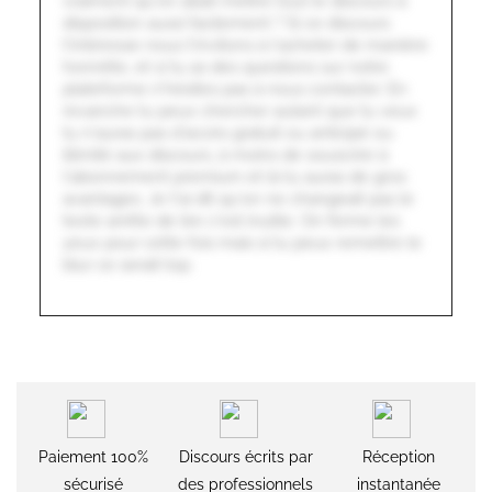
vraiment qu'on allait mettre tout le discours à
disposition aussi facilement ? Si ce discours
t'intéresse nous t'invitons à l'acheter de manière
honnête, et si tu as des questions sur notre
plateforme n'hésites pas à nous contacter. En
revanche tu peux chercher autant que tu veux
tu n'auras pas d'accès gratuit ou anticipé ou
illimité aux discours, à moins de souscrire à
l'abonnement premium et là tu auras de gros
avantages. Je t'ai dit qu'on ne changeait pas le
texte arrête de lire c'est inutile. On ferme les
yeux pour cette fois mais si tu peux remettre le
blur ce serait top.
Paiement 100%
Discours écrits par
Réception
sécurisé
des professionnels
instantanée