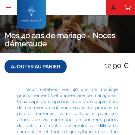


Mes 40 ans de mariage - Noces
d’émeraude
12,90 €
AJOUTER AU PANIER
Vous célébrez vos 40 ans de mariage
prochainement. Cet anniversaire de mariage est
le passage d’un cap dans la vie d’un couple. Lors
de cet événement vous souhaitez prendre la
parole. Remercier votre partenaire pour ces
années de vie commune, de bonheur, parfois
de défis à affronter ensemble, de difficultés
surmontées et tout ce qui rythme la vie d’un