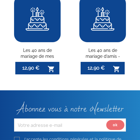
Les 40 ans de
Les 40 ans de
mariage de mes
mariage d’amis -
parents - Noces
Noces d’émeraude
12,90 €
12,90 €


d’émeraude
Abonnez vous à notre Newsletter
J'accepte les conditions générales et la politique de